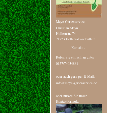
Meyn Gartenservice
Christian Meyn
Hollernstr. 74
21723 Hollern-Twielenfleth
Kontakt
Rufen Sie einfach an unter
0157/74034861
oder auch gern per E-Mail:
info@meyn-gartenservice.de
oder nutzen Sie unser
Kontaktformular