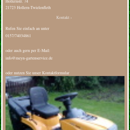
Hollernstr. 74
21723 Hollern-Twielenfleth
Kontakt
Rufen Sie einfach an unter
0157/74034861
oder auch gern per E-Mail:
info@meyn-gartenservice.de
oder nutzen Sie unser Kontaktformular